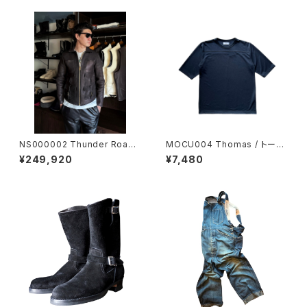
NS000002 Thunder Road
MOCU004 Thomas / トーマ
BUFFALO/ RED-BLACK
ス
¥249,920
¥7,480