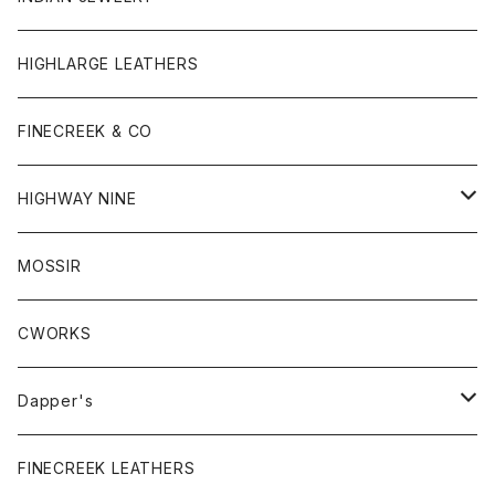
HIGHLARGE LEATHERS
FINECREEK & CO
HIGHWAY NINE
S / S RIB
MOSSIR
S / S ハニカムサーマル
CWORKS
L / S RIB
Dapper's
L / S ハニカムサーマル
Cap & Hat
FINECREEK LEATHERS