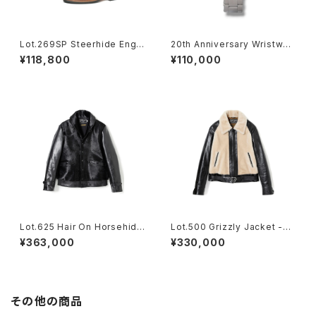
Lot.269SP Steerhide Engin
20th Anniversary Wristwat
eer Boots -Brown×Gold-
ch Expansion Stainless St
¥118,800
¥110,000
eel Belt / with VAGUE WAT
CH Co.
Lot.625 Hair On Horsehide
Lot.500 Grizzly Jacket -Bl
King Shawl Jacket -Black-
ack × White-
¥363,000
¥330,000
その他の商品