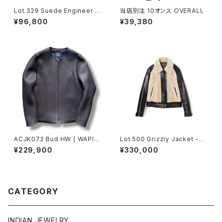
Lot.329 Suede Engineer B
当店別注 10オンス OVERALL
oots - Black -
¥96,800
¥39,380
ACJK072 Bud HW ( WAPITI
Lot.500 Grizzly Jacket -Bl
) / バドワピチ
ack × White-
¥229,900
¥330,000
CATEGORY
INDIAN JEWELRY