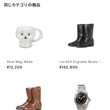
同じカテゴリの商品
Skull Mug White
Lot.603 Engineer Boots “T
he Pioneer” / -Guidi Horse
¥13,200
¥162,800
butt-