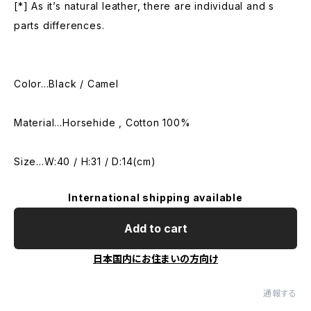
[*] As it’s natural leather, there are individual and s
parts differences.
Color...Black / Camel
Material…Horsehide , Cotton 100%
Size…W:40 / H:31 / D:14(cm)
International shipping available
Add to cart
日本国内にお住まいの方向け
通報する