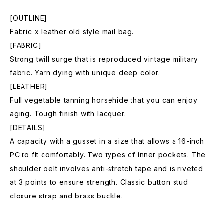
[OUTLINE]
Fabric x leather old style mail bag.
[FABRIC]
Strong twill surge that is reproduced vintage military
fabric. Yarn dying with unique deep color.
[LEATHER]
Full vegetable tanning horsehide that you can enjoy
aging. Tough finish with lacquer.
[DETAILS]
A capacity with a gusset in a size that allows a 16-inch
PC to fit comfortably. Two types of inner pockets. The
shoulder belt involves anti-stretch tape and is riveted
at 3 points to ensure strength. Classic button stud
closure strap and brass buckle.