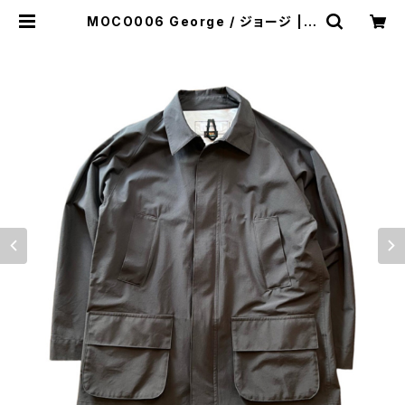
MOCO006 George / ジョージ | R
AT STYLE