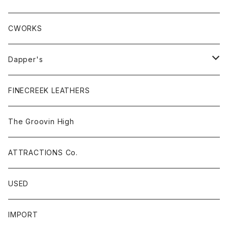
S / S ハニカムサーマル
CWORKS
L / S RIB
Dapper's
L / S ハニカムサーマル
Cap & Hat
FINECREEK LEATHERS
Pants
The Groovin High
ATTRACTIONS Co.
USED
IMPORT