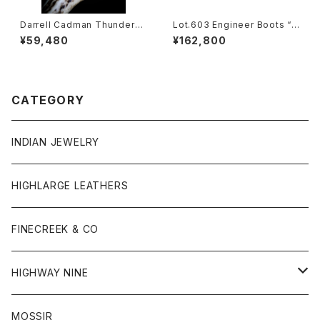
Darrell Cadman Thunderbir
Lot.603 Engineer Boots “T
d Ring
he Pioneer” / -Guidi Horse
¥59,480
¥162,800
butt-
CATEGORY
INDIAN JEWELRY
HIGHLARGE LEATHERS
FINECREEK & CO
HIGHWAY NINE
S / S RIB
MOSSIR