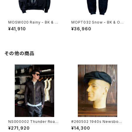
MOSW020 Rainy - BK & OL
MOPT032 Snow - BK & OL
-
-
¥41,910
¥36,960
その他の商品
NS000002 Thunder Road
#260502 1940s Newsboy
BUFFALO/ RED-BLACK / Si
Cap
¥271,920
¥14,300
ze44