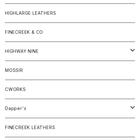
HIGHLARGE LEATHERS
FINECREEK & CO
HIGHWAY NINE
S / S RIB
MOSSIR
S / S ハニカムサーマル
CWORKS
L / S RIB
Dapper's
L / S ハニカムサーマル
Cap & Hat
FINECREEK LEATHERS