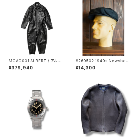
MOAO001 ALBERT / アルバ
#260502 1940s Newsboy
ート
Cap
¥379,940
¥14,300