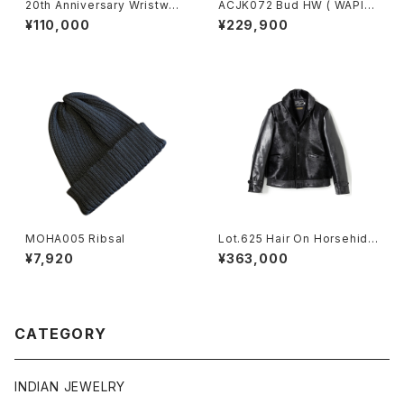
20th Anniversary Wristwat
ACJK072 Bud HW ( WAPITI
ch Expansion Stainless St
) / バドワピチ
¥110,000
¥229,900
eel Belt / with VAGUE WAT
CH Co.
MOHA005 Ribsal
Lot.625 Hair On Horsehide
King Shawl Jacket -Black-
¥7,920
¥363,000
CATEGORY
INDIAN JEWELRY