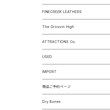
L / S ハニカムサーマル
Cap & Hat
FINECREEK LEATHERS
Pants
The Groovin High
ATTRACTIONS Co.
USED
IMPORT
商品ご予約ページ
Dry Bones