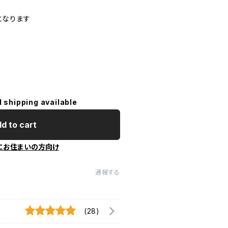
となります
l shipping available
d to cart
にお住まいの方向け
通報する
(28)