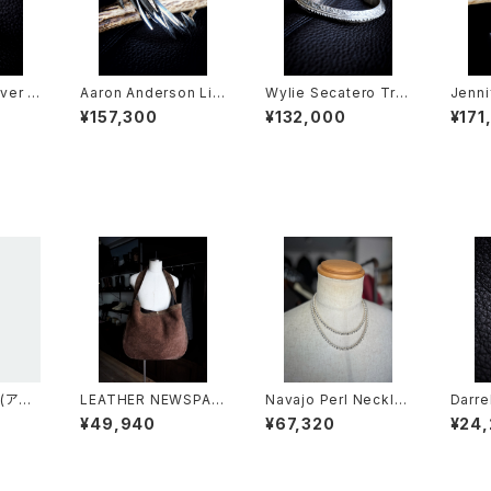
ver K
Aaron Anderson Lig
Wylie Secatero Tria
Jenni
oise
htning Bangle
ngle Bangle
gle
¥157,300
¥132,000
¥171
(アッ
LEATHER NEWSPAP
Navajo Perl Neckla
Darre
ER BAG [LL000001]
ce 6mm丸玉 51cm
nderb
¥49,940
¥67,320
¥24
op