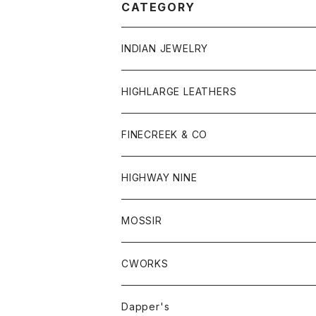
CATEGORY
INDIAN JEWELRY
HIGHLARGE LEATHERS
FINECREEK & CO
HIGHWAY NINE
S / S RIB
MOSSIR
S / S ハニカムサーマル
CWORKS
L / S RIB
Dapper's