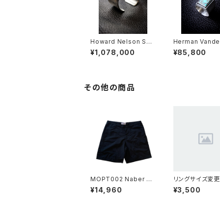
Howard Nelson Sun
Herman Vande
burst Bangle (特)
INGMAN Turqu
¥1,078,000
¥85,800
Ring
その他の商品
MOPT002 Naber Sh
リングサイズ変更
ort Pants / ネーバ
プ)
¥14,960
¥3,500
ー