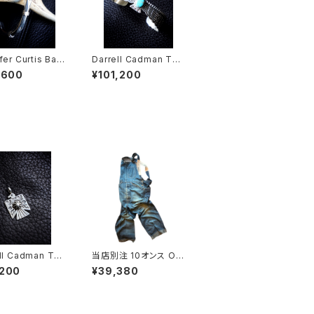
fer Curtis Ban
Darrell Cadman Thu
nderbird Bangle
,600
¥101,200
ll Cadman Thu
当店別注 10オンス OV
ird Pendant T
ERALL
,200
¥39,380